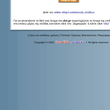
Δείτε τον
online οδηγό κατασκευής σελίδων
Για να αποκτήσετε το δικό σας όνομα στο
dot.gr
συμπληρώστε το όνομα της επι
στο επάνω μέρος της σελίδας και κάντε click στο ΄Δημιουργία΄ ή κάντε click '
εδώ
'
[
|
Οροι και συνθήκες χρήσης
Πολιτική Τήρησης Μυστικότητας Πληροφορ
Copyright © 2001
• All rights reserved