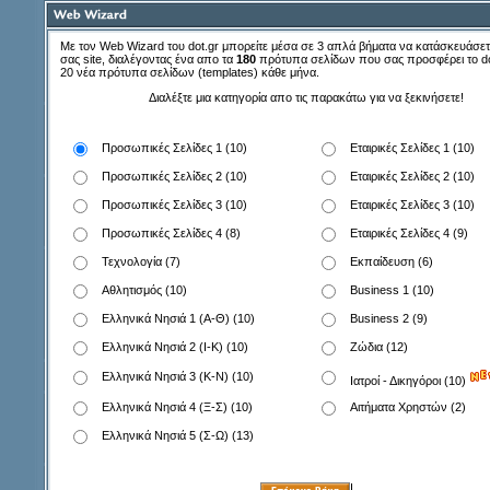
Με τον Web Wizard του dot.gr μπορείτε μέσα σε 3 απλά βήματα να κατάσκευάσετε
σας site, διαλέγοντας ένα απο τα
180
πρότυπα σελίδων που σας προσφέρει το do
20 νέα πρότυπα σελίδων (templates) κάθε μήνα.
Διαλέξτε μια κατηγορία απο τις παρακάτω για να ξεκινήσετε!
Προσωπικές Σελίδες 1 (10)
Εταιρικές Σελίδες 1 (10)
Προσωπικές Σελίδες 2 (10)
Εταιρικές Σελίδες 2 (10)
Προσωπικές Σελίδες 3 (10)
Εταιρικές Σελίδες 3 (10)
Προσωπικές Σελίδες 4 (8)
Εταιρικές Σελίδες 4 (9)
Τεχνολογία (7)
Εκπαίδευση (6)
Αθλητισμός (10)
Business 1 (10)
Ελληνικά Νησιά 1 (A-Θ) (10)
Βusiness 2 (9)
Ελληνικά Νησιά 2 (I-K) (10)
Ζώδια (12)
Ελληνικά Νησιά 3 (K-N) (10)
Ιατροί - Δικηγόροι (10)
Ελληνικά Νησιά 4 (Ξ-Σ) (10)
Αιτήματα Χρηστών (2)
Ελληνικά Νησιά 5 (Σ-Ω) (13)